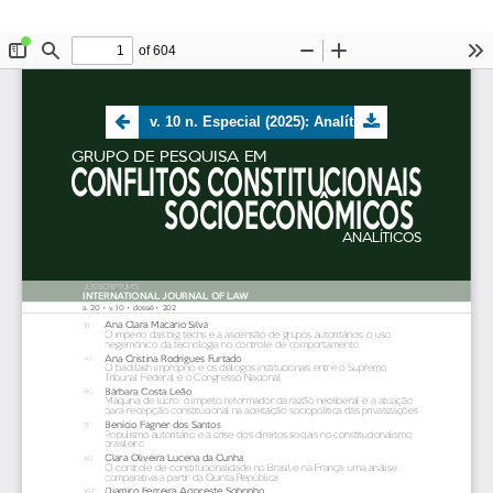
v. 10 n. Especial (2025): Analíticos do Grupo de Pesquisa em Conflitos Constitucionais Socioeconômicos