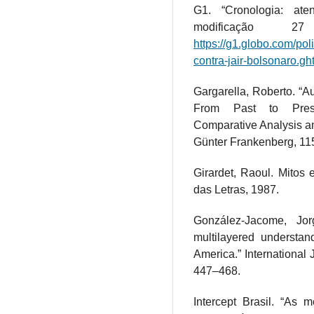
G1. “Cronologia: ate
modificação
https://g1.globo.com/pol
contra-jair-bolsonaro.gh
Gargarella, Roberto. “Au
From Past to Presen
Comparative Analysis an
Günter Frankenberg, 11
Girardet, Raoul. Mitos 
das Letras, 1987.
González-Jacome, Jor
multilayered understand
America.” International 
447–468.
Intercept Brasil. “As 