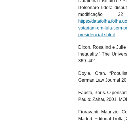
Datafolha Instituto de 
Bolsonaro lidera dispu
modificação
https://datafolha.folha.
votariam-em-lula-sem-pe
presidencial.shtml
.
Dixon, Rosalind e Julie
Inequality.” The Univer
369–401.
Doyle, Oran. “Populist
German Law Journal 20,
Fausto, Boris. O pensam
Paulo: Zahar, 2001. MO
Fioravanti, Maurizio. C
Madrid: Editorial Trotta,