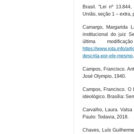
Brasil. “Lei nº 13.844
União, seção 1 – extra, p
Camargo, Margarida La
institucional do juiz 
última modifi
https://www.jota.info/art
descrita-por-ele-mesmo
.
Campos, Francisco. Ante
José Olympio, 1940.
Campos, Francisco. O E
ideológico. Brasília: Se
Carvalho, Laura. Valsa
Paulo: Todavia, 2018.
Chaves, Luís Guilherme 