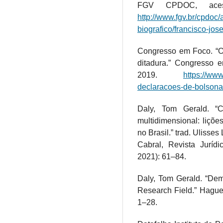
FGV CPDOC, ace
http://www.fgv.br/cpdoc/
biografico/francisco-jos
Congresso em Foco. “O
ditadura.” Congresso 
2019.
https://ww
declaracoes-de-bolsona
Daly, Tom Gerald. “
multidimensional: liçõ
no Brasil.” trad. Ulisse
Cabral, Revista Jurí
2021): 61–84.
Daly, Tom Gerald. “Dem
Research Field.” Hague 
1–28.