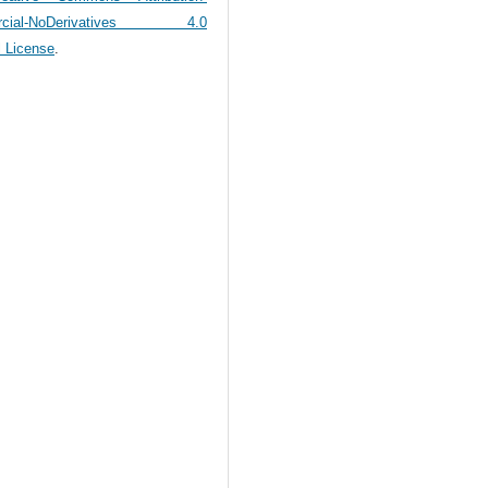
rcial-NoDerivatives 4.0
l License
.