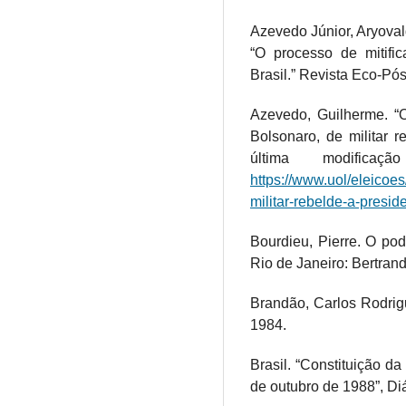
Azevedo Júnior, Aryoval
“O processo de mitifi
Brasil.” Revista Eco-Pós
Azevedo, Guilherme. “O
Bolsonaro, de militar r
última modific
https://www.uol/eleicoes
militar-rebelde-a-presid
Bourdieu, Pierre. O po
Rio de Janeiro: Bertrand
Brandão, Carlos Rodrigu
1984.
Brasil. “Constituição d
de outubro de 1988”, Diá