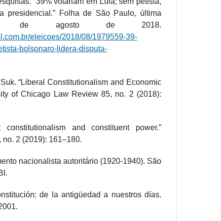
Pesquisas. “39% votariam em Lula; sem petista,
ta presidencial.” Folha de São Paulo, última
 22 de agosto de 2018.
uol.com.br/eleicoes/2018/08/1979559-39-
tista-bolsonaro-lidera-disputa-
 Suk. “Liberal Constitutionalism and Economic
sity of Chicago Law Review 85, no. 2 (2018):
 constitutionalism and constituent power.”
 no. 2 (2019): 161–180.
ento nacionalista autoritário (1920-1940). São
BI.
onstitución: de la antigüedad a nuestros días.
 2001.