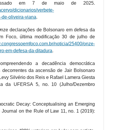
ssado em 7 de maio de 2025.
acervo/dicionarios/verbete-
e-de-oliveira-viana
.
nze declarações de Bolsonaro em defesa da
em Foco, última modificação 30 de julho de
w.congressoemfoco.com.br/noticia/25400/onze-
ro-em-defesa-da-ditadura
.
Compreendendo a decadência democrática
es decorrentes da ascensão de Jair Bolsonaro
s Levy Silvério dos Reis e Rafael Lamera Giesta
dica da UFERSA 5, no. 10 (Julho/Dezembro
ocratic Decay: Conceptualising an Emerging
Journal on the Rule of Law 11, no. 1 (2019):