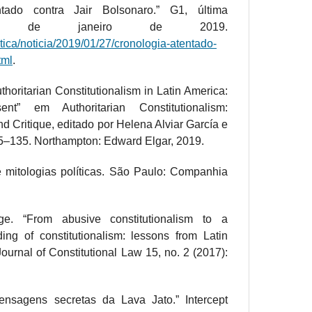
ntado contra Jair Bolsonaro.” G1, última
 27 de janeiro de 2019.
itica/noticia/2019/01/27/cronologia-atentado-
tml
.
thoritarian Constitutionalism in Latin America:
t” em Authoritarian Constitutionalism:
d Critique, editado por Helena Alviar García e
5–135. Northampton: Edward Elgar, 2019.
e mitologias políticas. São Paulo: Companhia
ge. “From abusive constitutionalism to a
ing of constitutionalism: lessons from Latin
Journal of Constitutional Law 15, no. 2 (2017):
mensagens secretas da Lava Jato.” Intercept