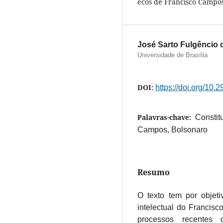
ecos de Francisco Campos
José Sarto Fulgêncio 
Universidade de Brasília
DOI:
https://doi.org/10
Palavras-chave:
Constit
Campos, Bolsonaro
Resumo
O texto tem por objet
intelectual do Francis
processos recentes 