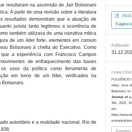
que resultaram na ascensão de Jair Bolsonaro
ca. A partir de uma revisão sobre a literatura
JSIJL 
os resultados demonstram que a atuação de
Fulgêncio
nto jurista tanto legitimou a ocorrência de
como também utilizava de uma narrativa mítica
gura de um líder forte, elementos em comum
Publicado
vou Bolsonaro à chefia do Executivo. Como
31.12.20
se que a experiência com Francisco Campos
movimentos de enfraquecimento das bases
e os usos da política como ferramenta de
Como Citar
ção em torno de um líder, verificados na
FULGÊNCIO DE
m Bolsonaro.
mitos: ecos 
Bolsonaro no 
Journal of 
381, 2025. DO
em:
https://www.in
evista/article
do autoritário e a realidade nacional. Rio de
1938.
Fomatos 