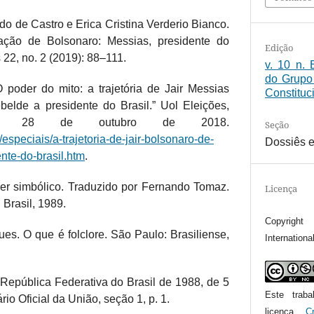
do de Castro e Erica Cristina Verderio Bianco.
cação de Bolsonaro: Messias, presidente do
Edição
 22, no. 2 (2019): 88–111.
v. 10 n. 
do Grupo
 poder do mito: a trajetória de Jair Messias
Constituc
ebelde a presidente do Brasil.” Uol Eleições,
ação 28 de outubro de 2018.
Seção
/especiais/a-trajetoria-de-jair-bolsonaro-de-
Dossiês e
ente-do-brasil.htm
.
der simbólico. Traduzido por Fernando Tomaz.
Licença
 Brasil, 1989.
Copyrigh
es. O que é folclore. São Paulo: Brasiliense,
Internationa
a República Federativa do Brasil de 1988, de 5
Este trab
rio Oficial da União, seção 1, p. 1.
licença
C