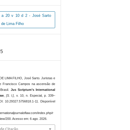
a 20 v 10 d 2 - José Sarto
 de Lima Filho
25
 LIMA FILHO, José Sarto. Juristas e
de Francisco Campos na ascensão de
Brasil.
Jus Scriptum’s International
Law
,
[S. l.]
, v. 10, n. Especial, p. 339–
I: 10.29327.5756818.1-11. Disponível
ternationaljournaloflaw.com/index.php/r
/view/200. Acesso em: 6 ago. 2026.
de Citação