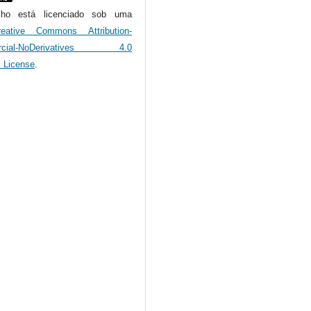
alho está licenciado sob uma
reative Commons Attribution-
rcial-NoDerivatives 4.0
l License
.