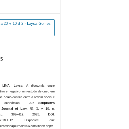
a 20 v 10 d 2 - Laysa Gomes
25
IMA, Laysa. A dicotomia entre
sitivo e negativo: um estudo de caso em
as como conflito entre a ordem social e
ivo econômico .
Jus Scriptum’s
l Journal of Law
,
[S. l.]
, v. 10, n.
, p. 382–419, 2025. DOI:
5756818.1-12. Disponível em:
ternationaljournaloflaw.com/index.php/r