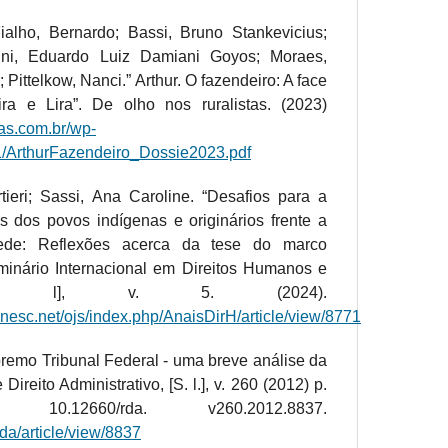
Fialho, Bernardo; Bassi, Bruno Stankevicius;
rlini, Eduardo Luiz Damiani Goyos; Moraes,
; Pittelkow, Nanci.” Arthur. O fazendeiro: A face
ra e Lira”. De olho nos ruralistas. (2023)
tas.com.br/wp-
1/ArthurFazendeiro_Dossie2023.pdf
ieri; Sassi, Ana Caroline. “Desafios para a
s dos povos indígenas e originários frente a
de: Reflexões acerca da tese do marco
minário Internacional em Direitos Humanos e
[S. l], v. 5. (2024).
unesc.net/ojs/index.php/AnaisDirH/article/view/8771
premo Tribunal Federal - uma breve análise da
Direito Administrativo, [S. l.], v. 260 (2012) p.
10.12660/rda. v260.2012.8837.
/rda/article/view/8837