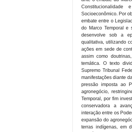
Constitucionalidade 
Socioeconômico. Por ob
embate entre o Legislad
do Marco Temporal e s
desenvolve sob a epi
qualitativa, utilizando 
ações em sede de contro
assim como doutrinas,
temática. O texto divi
Supremo Tribunal Feder
manifestações diante da
pressão imposta ao Po
agronegócio, restring
Temporal, por fim inves
conservadora a avanç
interação entre os Poder
expansão do agronegóci
terras indígenas, em 