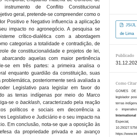
e instrumento de Conflito Constitucional
jetivo geral, pretende-se compreender como o
or Positivo e Negativo influencia a aplicação
JSIJL 
eu impacto no agronegócio. A pesquisa se
de Lima
steme crítico-dialética com a abordagem
como categorias a totalidade e contradição, de
le de constitucionalidade e projetos de lei,
Publicado
 abarcando aquelas com maior pertinência
31.12.20
de-se em três partes: a primeira analisa o
al enquanto guardião da constituição, suas
 problemática, posteriormente será avaliada a
Como Citar
der Legislativo para legislar em favor do
GOMES DE L
indo as terras indígenas por meio do Marco
legislador po
tiga-se o
backlash
, caracterizado pela reação
terras indígen
os políticos e sociais em decorrência a
o imperat
Internationa
es Legislativo e Judiciário e o seu impacto na
Especial
o. Em conclusão, nota-se que a oposição às
10.29327.
defesa da propriedade privada e ao avanço
https://www.in