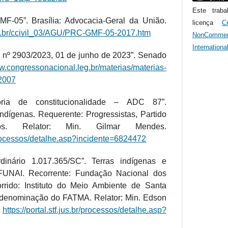
Este trab
F-05”. Brasília: Advocacia-Geral da União.
licença
C
ov.br/ccivil_03/AGU/PRC-GMF-05-2017.htm
NonComme
Internationa
i nº 2903/2023, 01 de junho de 2023”. Senado
ww.congressonacional.leg.br/materias/materias-
-2007
ória de constitucionalidade – ADC 87”.
ndígenas. Requerente: Progressistas, Partido
anos. Relator: Min. Gilmar Mendes.
r/processos/detalhe.asp?incidente=6824472
dinário 1.017.365/SC”. Terras indígenas e
 FUNAI. Recorrente: Fundação Nacional dos
rrido: Instituto do Meio Ambiente de Santa
 denominação do FATMA. Relator: Min. Edson
.
https://portal.stf.jus.br/processos/detalhe.asp?