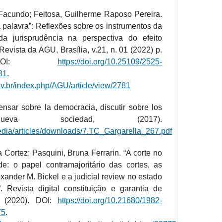
 Facundo; Feitosa, Guilherme Raposo Pereira.
a palavra”: Reflexões sobre os instrumentos da
da jurisprudência na perspectiva do efeito
 Revista da AGU, Brasília, v.21, n. 01 (2022) p.
. DOI:
https://doi.org/10.25109/2525-
81
.
ov.br/index.php/AGU/article/view/2781
ensar sobre la democracia, discutir sobre los
Nueva sociedad, (2017).
/media/articles/downloads/7.TC_Gargarella_267.pdf
 Cortez; Pasquini, Bruna Ferrarin. “A corte no
de: o papel contramajoritário das cortes, as
xander M. Bickel e a judicial review no estado
. Revista digital constituição e garantia de
3. (2020). DOI:
https://doi.org/10.21680/1982-
75
.