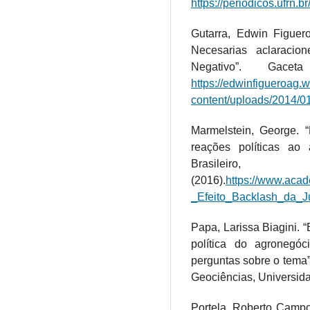
https://periodicos.ufrn.b
Gutarra, Edwin Figuero
Necesarias aclaracio
Negativo”. Gacet
https://edwinfigueroag.
content/uploads/2014/01
Marmelstein, George. “E
reações políticas ao a
Brasil
(2016).
https://www.aca
_Efeito_Backlash_da_Ju
Papa, Larissa Biagini. 
política do agronegó
perguntas sobre o tema”
Geociências, Universid
Portela, Roberto Campo