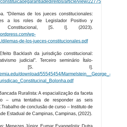
r/constituicaoegarantiadedireitos/article/view/22775
a. “Dilemas de los jueces constitucionales:
nes a los roles de Legislador Positivo y
a Constitucional, [S. l]. (2023).
wordpress.com/wp-
/dilemas-de-los-jueces-constitucionales.pdf
feito Backlash da jurisdição constitucional:
tivismo judicial”. Terceiro seminário Ítalo-
eiro, [S. l].
demia.edu/download/55545454/Marmelstein__George_-
risdicao_Constitucinal_Bolonha.pdf
“Bancada Ruralista: A espacialização da faceta
cio – uma tentativa de responder as seis
.Trabalho de conclusão de curso – Instituto de
ade Estadual de Campinas, Campinas, (2022).
s; Menezes Júnior, Eumar Evangelista; Dutra