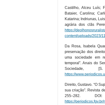
Castilho, Alceu Luís; 
Bataier, Carolina; Ca
Katarina; Indriunas, Luis
agrária dos clãs Perei
https://deolhonosruralis
content/uploads/2023/1
Da Rosa, Isabela Quart
preservação dos direito
uma sociedade em re
temporal”. Anais do Se
Sociedade, 
https://www.periodicos.
Direito, Gustavo. “O Su
sua criação”. Revista de 
255–282. DOI: 
https://periodicos.fgv.br