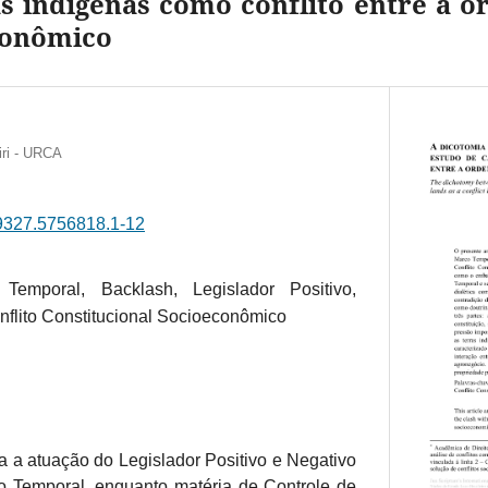
s indígenas como conflito entre a o
conômico
iri - URCA
.29327.5756818.1-12
Temporal, Backlash, Legislador Positivo,
nflito Constitucional Socioeconômico
sa a atuação do Legislador Positivo e Negativo
 Temporal, enquanto matéria de Controle de