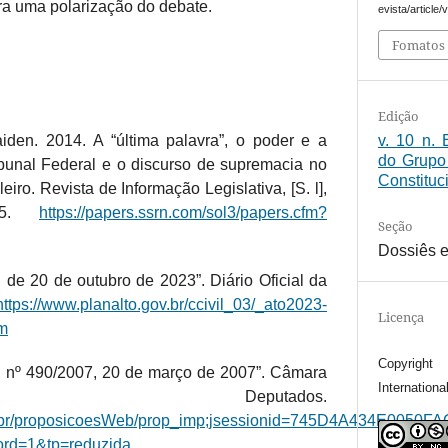
ra uma polarização do debate.
evista/article
Fomatos 
Edição
v. 10 n. 
den. 2014. A “última palavra”, o poder e a
do Grupo
ibunal Federal e o discurso de supremacia no
Constituc
eiro. Revista de Informação Legislativa, [S. l],
-95.
https://papers.ssrn.com/sol3/papers.cfm?
Seção
Dossiês e
 de 20 de outubro de 2023”. Diário Oficial da
https://www.planalto.gov.br/ccivil_03/_ato2023-
Licença
tm
Copyrigh
i nº 490/2007, 20 de março de 2007”. Câmara
Internationa
Deputados.
eg.br/proposicoesWeb/prop_imp;jsessionid=745D4A434E005
rd=1&tp=reduzida