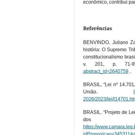
econômico, contribui pa
Referências
BENVINDO, Juliano Zai
história: O Supremo Tr
constitucionalismo brasil
v. 201, p. 71
abstract_id=2640759
.
BRASIL, “Lei nº 14.701,
União.
2026/2023/lei/l14701.h
BRASIL. “Projeto de Le
dos 
https://www.camara.l
idProposicao=345311&o