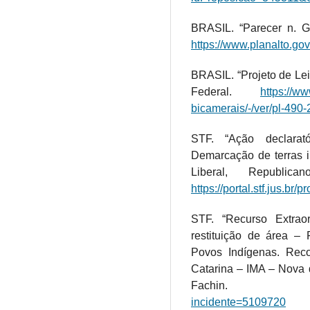
BRASIL. “Parecer n. GM
https://www.planalto.g
BRASIL. “Projeto de Le
Federal.
https://w
bicamerais/-/ver/pl-490
STF. “Ação declarat
Demarcação de terras i
Liberal, Republic
https://portal.stf.jus.b
STF. “Recurso Extraor
restituição de área –
Povos Indígenas. Reco
Catarina – IMA – Nova
Fachin
incidente=5109720