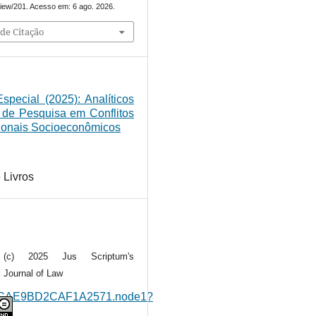
/view/201. Acesso em: 6 ago. 2026.
de Citação
Especial (2025): Analíticos
 de Pesquisa em Conflitos
ionais Socioeconômicos
 Livros
t (c) 2025 Jus Scriptum's
l Journal of Law
0FACAE9BD2CAF1A2571.node1?