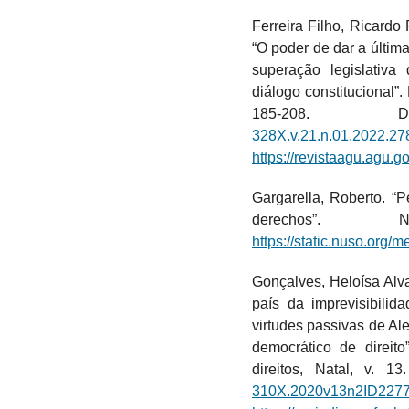
Ferreira Filho, Ricardo
“O poder de dar a últim
superação legislativa 
diálogo constitucional”.
185-208
328X.v.21.n.01.2022.27
https://revistaagu.agu.g
Gargarella, Roberto. “P
derechos”. 
https://static.nuso.org
Gonçalves, Heloísa Alva
país da imprevisibilida
virtudes passivas de Ale
democrático de direito”
direitos, Natal, v. 1
310X.2020v13n2ID227