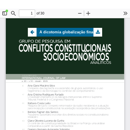
A dicotomia globalização financeira versus vazio regulatório