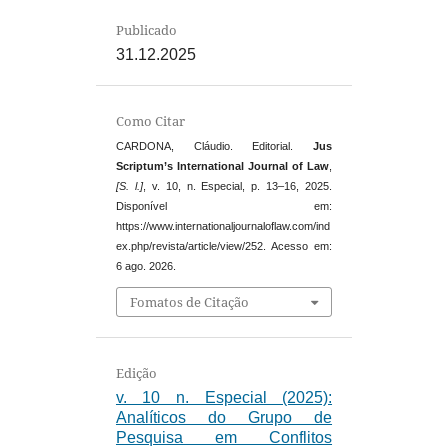
Publicado
31.12.2025
Como Citar
CARDONA, Cláudio. Editorial.
Jus
Scriptum’s International Journal of Law
,
[S. l.]
, v. 10, n. Especial, p. 13–16, 2025.
Disponível em:
https://www.internationaljournaloflaw.com/ind
ex.php/revista/article/view/252. Acesso em:
6 ago. 2026.
Fomatos de Citação
Edição
v. 10 n. Especial (2025):
Analíticos do Grupo de
Pesquisa em Conflitos