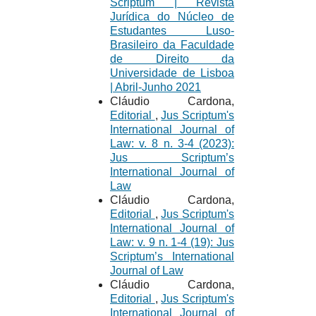
Scriptum | Revista
Jurídica do Núcleo de
Estudantes Luso-
Brasileiro da Faculdade
de Direito da
Universidade de Lisboa
| Abril-Junho 2021
Cláudio Cardona,
Editorial
,
Jus Scriptum's
International Journal of
Law: v. 8 n. 3-4 (2023):
Jus Scriptum’s
International Journal of
Law
Cláudio Cardona,
Editorial
,
Jus Scriptum's
International Journal of
Law: v. 9 n. 1-4 (19): Jus
Scriptum’s International
Journal of Law
Cláudio Cardona,
Editorial
,
Jus Scriptum's
International Journal of