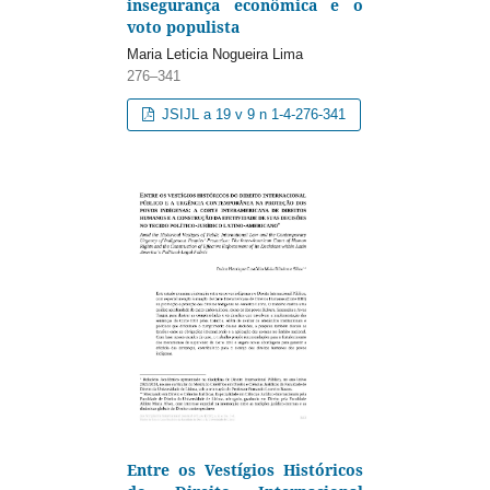
insegurança econômica e o
voto populista
Maria Leticia Nogueira Lima
276–341
JSIJL a 19 v 9 n 1-4-276-341
Entre os Vestígios Históricos