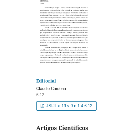
Editorial
Cláudio Cardona
6-12
JSIJL a 19 v 9 n 1-4-6-12
Artigos Científicos