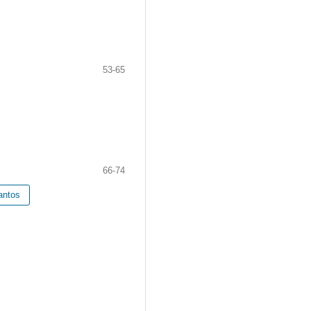
53-65
66-74
antos